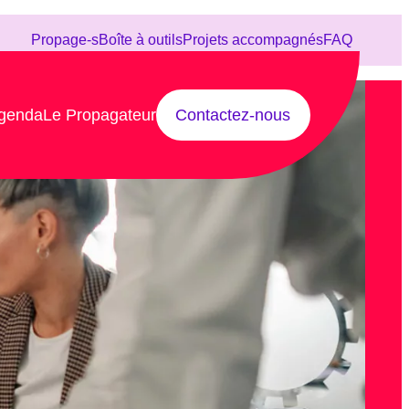
Propage-s
Boîte à outils
Projets accompagnés
FAQ
genda
Le Propagateur
Contactez-nous