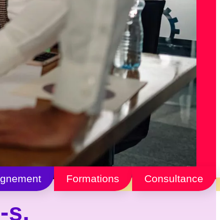
gnement
Formations
Consultance
-s,