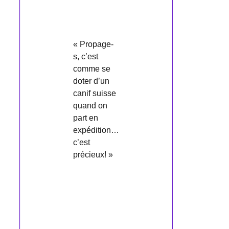
« Propage-
s, c’est
comme se
doter d’un
canif suisse
quand on
part en
expédition…
c’est
précieux! »