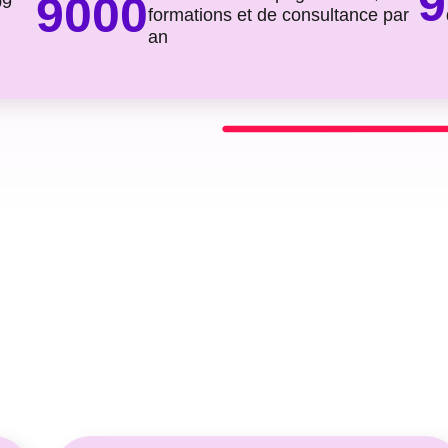
9
9000
09
formations et de consultance par
an