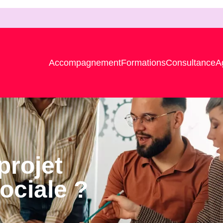
Accompagnement
Formations
Consultance
A
projet
ociale ?